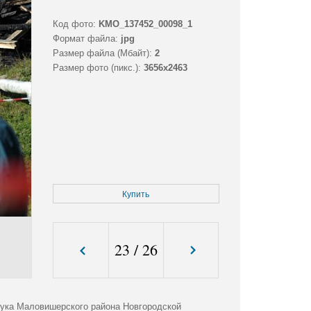
Код фото:
KMO_137452_00098_1
Формат файла:
jpg
Размер файла (Мбайт):
2
Размер фото (пикс.):
3656x2463
Купить
23
/
26
Лука Маловишерского района Новгородской