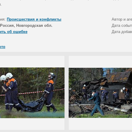
.
рия:
Происшествия и конфликты
Автор и аг
Россия, Новгородская обл.
Дата собы
ить об ошибке
Дата доба
ото