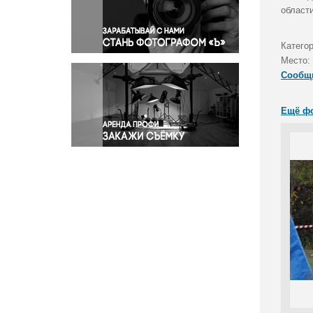
Правосудие
области
Происшествия и конфликты
Религия
Катего
Место:
Светская жизнь
Сообщ
Спорт
Экология
Ещё ф
Экономика и бизнес