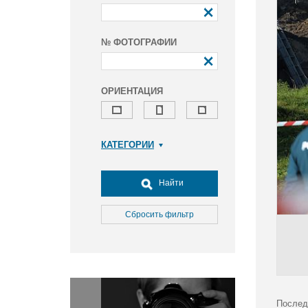
№ ФОТОГРАФИИ
ОРИЕНТАЦИЯ
КАТЕГОРИИ
Армия и ВПК
Досуг, туризм и отдых
Найти
Культура
Медицина
Сбросить фильтр
Наука
Образование
Общество
Окружающая среда
Политика
Послед