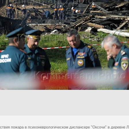
ствия пожара в психоневрологическом диспансере "Оксочи" в деревне 