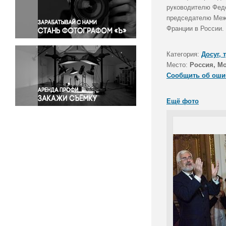
Правосудие
руководителю Феде
председателю Межг
Происшествия и конфликты
Франции в России.
Религия
Светская жизнь
Категория:
Досуг, 
Спорт
Место:
Россия, М
Экология
Сообщить об оши
Экономика и бизнес
Ещё фото