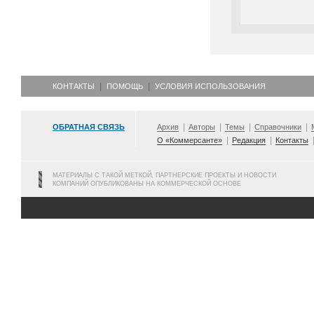
КОНТАКТЫ
ПОМОЩЬ
УСЛОВИЯ ИСПОЛЬЗОВАНИЯ
ОБРАТНАЯ СВЯЗЬ
Архив
Авторы
Темы
Справочники
О «Коммерсанте»
Редакция
Контакты
МАТЕРИАЛЫ С ТАКОЙ МЕТКОЙ, ПАРТНЕРСКИЕ ПРОЕКТЫ И НОВОСТИ
КОМПАНИЙ ОПУБЛИКОВАНЫ НА КОММЕРЧЕСКОЙ ОСНОВЕ