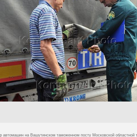
р автомашин на Вашутинском таможенном посту Московской областной 