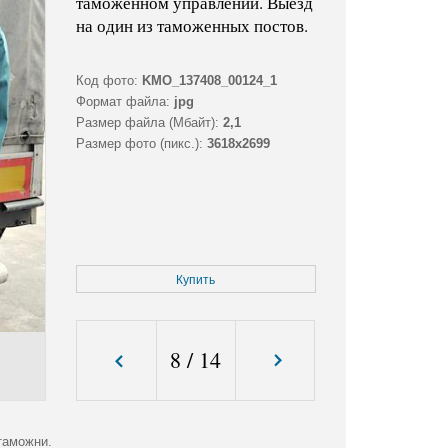
таможенном управлении. Выезд
на один из таможенных постов.
Код фото:
KMO_137408_00124_1
Формат файла:
jpg
Размер файла (Мбайт):
2,1
Размер фото (пикс.):
3618x2699
Купить
8
/
14
таможни.