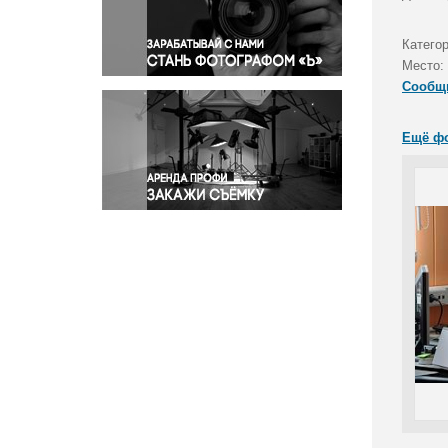
Правосудие
Происшествия и конфликты
Катего
Религия
Место:
Сообщ
Светская жизнь
Спорт
Ещё ф
Экология
Экономика и бизнес