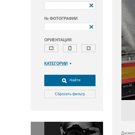
№ ФОТОГРАФИИ
ОРИЕНТАЦИЯ
КАТЕГОРИИ
Армия и ВПК
Досуг, туризм и отдых
Найти
Культура
Медицина
Сбросить фильтр
Наука
Образование
Общество
Окружающая среда
Политика
Досмот