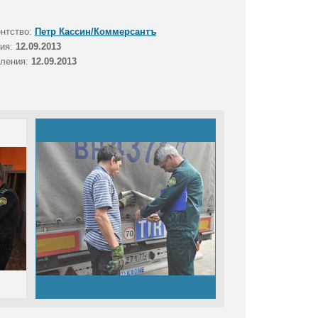
ентство:
Петр Кассин/Коммерсантъ
тия:
12.09.2013
вления:
12.09.2013