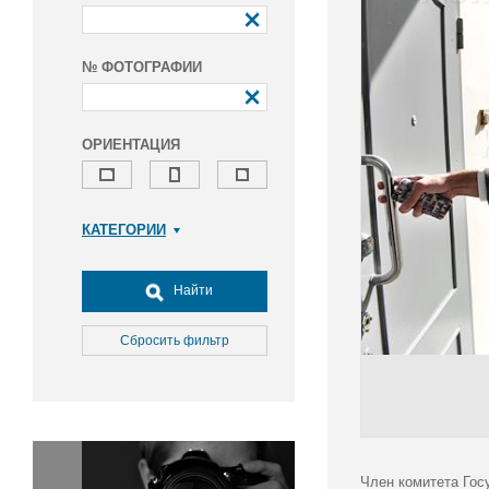
№ ФОТОГРАФИИ
ОРИЕНТАЦИЯ
КАТЕГОРИИ
Армия и ВПК
Досуг, туризм и отдых
Найти
Культура
Медицина
Сбросить фильтр
Наука
Образование
Общество
Окружающая среда
Политика
Член комитета Гос