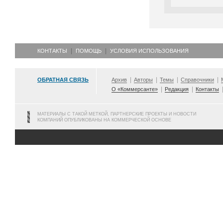
КОНТАКТЫ
ПОМОЩЬ
УСЛОВИЯ ИСПОЛЬЗОВАНИЯ
ОБРАТНАЯ СВЯЗЬ
Архив
Авторы
Темы
Справочники
О «Коммерсанте»
Редакция
Контакты
МАТЕРИАЛЫ С ТАКОЙ МЕТКОЙ, ПАРТНЕРСКИЕ ПРОЕКТЫ И НОВОСТИ
КОМПАНИЙ ОПУБЛИКОВАНЫ НА КОММЕРЧЕСКОЙ ОСНОВЕ