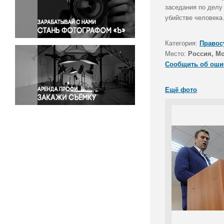
Правосудие
заседания по делу
убийстве человека
Происшествия и конфликты
Религия
Категория:
Правос
Светская жизнь
Место:
Россия, М
Спорт
Сообщить об оши
Экология
Экономика и бизнес
Ещё фото