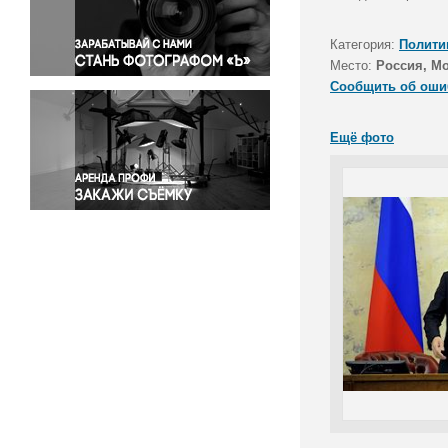
Правосудие
Происшествия и конфликты
Категория:
Полити
Религия
Место:
Россия, М
Сообщить об оши
Светская жизнь
Спорт
Ещё фото
Экология
Экономика и бизнес