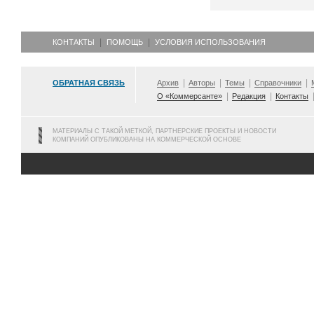
КОНТАКТЫ
ПОМОЩЬ
УСЛОВИЯ ИСПОЛЬЗОВАНИЯ
ОБРАТНАЯ СВЯЗЬ
Архив
Авторы
Темы
Справочники
О «Коммерсанте»
Редакция
Контакты
МАТЕРИАЛЫ С ТАКОЙ МЕТКОЙ, ПАРТНЕРСКИЕ ПРОЕКТЫ И НОВОСТИ
КОМПАНИЙ ОПУБЛИКОВАНЫ НА КОММЕРЧЕСКОЙ ОСНОВЕ