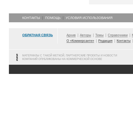
КОНТАКТЫ
ПОМОЩЬ
УСЛОВИЯ ИСПОЛЬЗОВАНИЯ
ОБРАТНАЯ СВЯЗЬ
Архив
Авторы
Темы
Справочники
О «Коммерсанте»
Редакция
Контакты
МАТЕРИАЛЫ С ТАКОЙ МЕТКОЙ, ПАРТНЕРСКИЕ ПРОЕКТЫ И НОВОСТИ
КОМПАНИЙ ОПУБЛИКОВАНЫ НА КОММЕРЧЕСКОЙ ОСНОВЕ