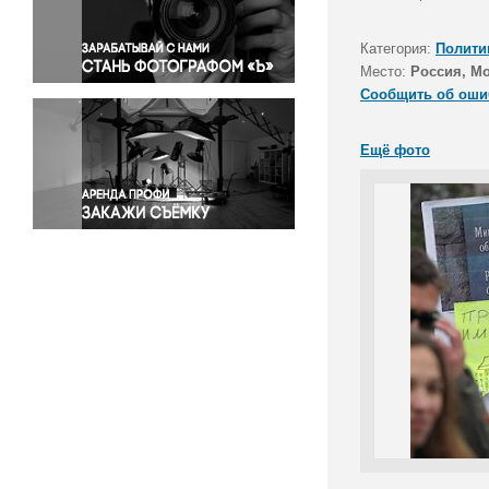
Правосудие
Происшествия и конфликты
Категория:
Полити
Религия
Место:
Россия, М
Сообщить об оши
Светская жизнь
Спорт
Ещё фото
Экология
Экономика и бизнес