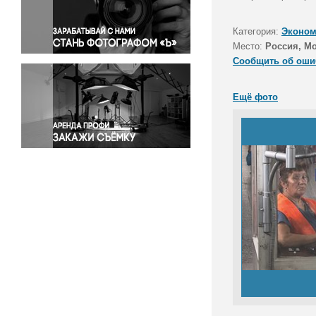
Правосудие
Происшествия и конфликты
Категория:
Эконом
Религия
Место:
Россия, М
Сообщить об оши
Светская жизнь
Спорт
Ещё фото
Экология
Экономика и бизнес