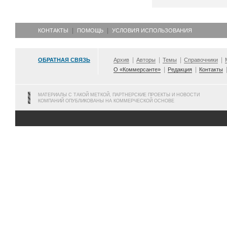
КОНТАКТЫ
ПОМОЩЬ
УСЛОВИЯ ИСПОЛЬЗОВАНИЯ
ОБРАТНАЯ СВЯЗЬ
Архив
Авторы
Темы
Справочники
О «Коммерсанте»
Редакция
Контакты
МАТЕРИАЛЫ С ТАКОЙ МЕТКОЙ, ПАРТНЕРСКИЕ ПРОЕКТЫ И НОВОСТИ
КОМПАНИЙ ОПУБЛИКОВАНЫ НА КОММЕРЧЕСКОЙ ОСНОВЕ