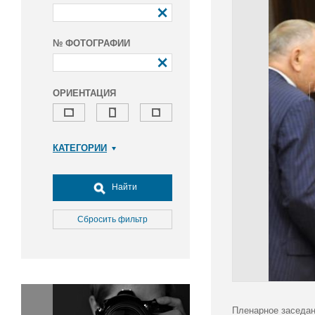
№ ФОТОГРАФИИ
ОРИЕНТАЦИЯ
КАТЕГОРИИ
Армия и ВПК
Досуг, туризм и отдых
Найти
Культура
Медицина
Сбросить фильтр
Наука
Образование
Общество
Окружающая среда
Политика
Пленарное заседан