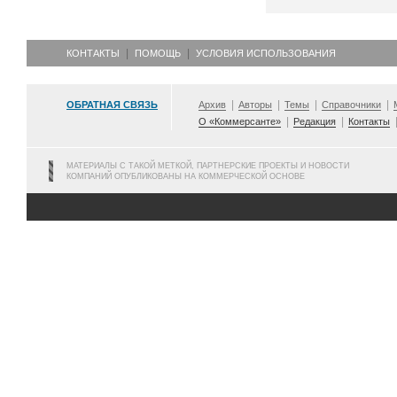
КОНТАКТЫ
ПОМОЩЬ
УСЛОВИЯ ИСПОЛЬЗОВАНИЯ
ОБРАТНАЯ СВЯЗЬ
Архив
Авторы
Темы
Справочники
О «Коммерсанте»
Редакция
Контакты
МАТЕРИАЛЫ С ТАКОЙ МЕТКОЙ, ПАРТНЕРСКИЕ ПРОЕКТЫ И НОВОСТИ
КОМПАНИЙ ОПУБЛИКОВАНЫ НА КОММЕРЧЕСКОЙ ОСНОВЕ