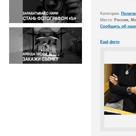
Правосудие
Происшествия и конфликты
Категория:
Полити
Религия
Место:
Россия, М
Сообщить об оши
Светская жизнь
Спорт
Ещё фото
Экология
Экономика и бизнес