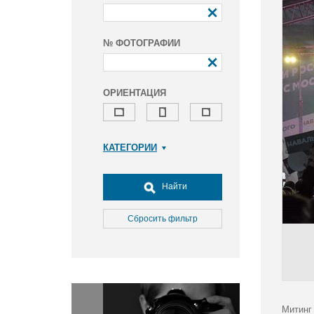
№ ФОТОГРАФИИ
ОРИЕНТАЦИЯ
КАТЕГОРИИ
Армия и ВПК
Досуг, туризм и отдых
Найти
Культура
Медицина
Сбросить фильтр
Наука
Образование
Общество
Окружающая среда
Политика
Митинг