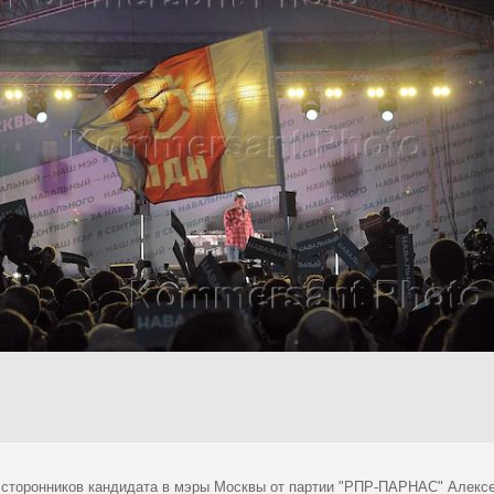
 сторонников кандидата в мэры Москвы от партии "РПР-ПАРНАС" Алекс