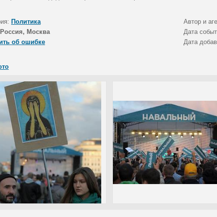
рия:
Политика
Автор и аг
Россия, Москва
Дата собы
ить об ошибке
Дата доба
ото