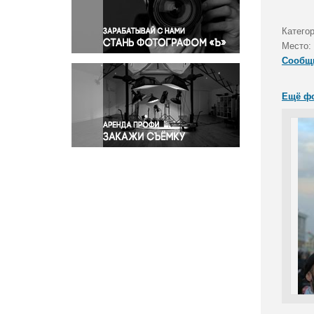
Правосудие
Происшествия и конфликты
Катего
Религия
Место:
Сообщ
Светская жизнь
Спорт
Ещё ф
Экология
Экономика и бизнес