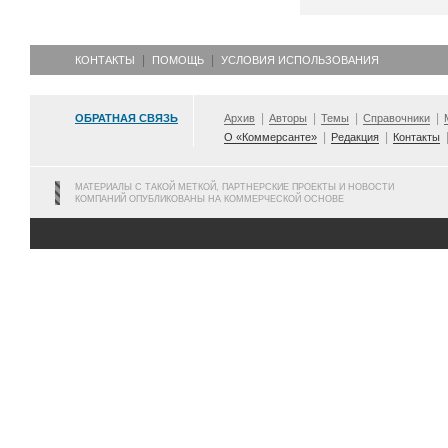
КОНТАКТЫ
ПОМОЩЬ
УСЛОВИЯ ИСПОЛЬЗОВАНИЯ
ОБРАТНАЯ СВЯЗЬ
Архив
Авторы
Темы
Справочники
О «Коммерсанте»
Редакция
Контакты
МАТЕРИАЛЫ С ТАКОЙ МЕТКОЙ, ПАРТНЕРСКИЕ ПРОЕКТЫ И НОВОСТИ
КОМПАНИЙ ОПУБЛИКОВАНЫ НА КОММЕРЧЕСКОЙ ОСНОВЕ