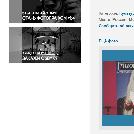
Правосудие
Происшествия и конфликты
Категория:
Культу
Религия
Место:
Россия, М
Сообщить об оши
Светская жизнь
Спорт
Ещё фото
Экология
Экономика и бизнес