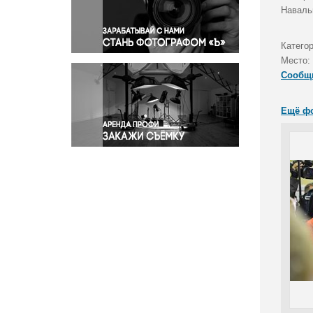
Правосудие
Наваль
Происшествия и конфликты
Религия
Катего
Место:
Светская жизнь
Сообщ
Спорт
Экология
Ещё ф
Экономика и бизнес