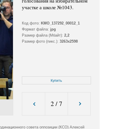
голосования на избирательном
участке а школе №1043.
Код фото:
KMO_137292_00012_1
Формат файла:
jpg
Размер файла (Мбайт):
2,2
Размер фото (пикс.):
3263x2598
Купить
2
/
7
динационного совета оппозиции (КСО) Алексей