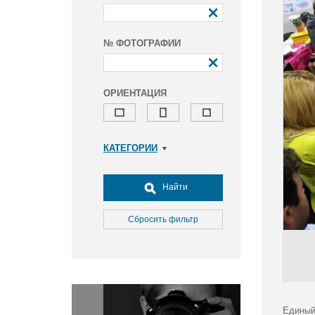
№ ФОТОГРАФИИ
ОРИЕНТАЦИЯ
КАТЕГОРИИ
Армия и ВПК
Досуг, туризм и отдых
Найти
Культура
Медицина
Сбросить фильтр
Наука
Образование
Общество
Окружающая среда
Политика
Единый