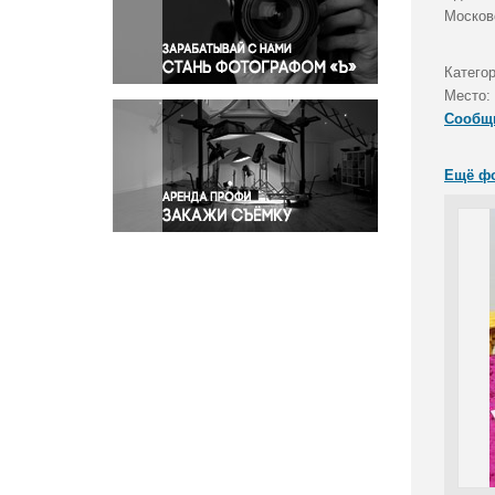
Правосудие
Москов
Происшествия и конфликты
Религия
Катего
Место:
Светская жизнь
Сообщ
Спорт
Экология
Ещё ф
Экономика и бизнес