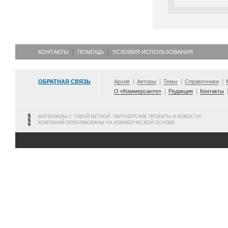
КОНТАКТЫ
ПОМОЩЬ
УСЛОВИЯ ИСПОЛЬЗОВАНИЯ
ОБРАТНАЯ СВЯЗЬ
Архив
Авторы
Темы
Справочники
О «Коммерсанте»
Редакция
Контакты
МАТЕРИАЛЫ С ТАКОЙ МЕТКОЙ, ПАРТНЕРСКИЕ ПРОЕКТЫ И НОВОСТИ
КОМПАНИЙ ОПУБЛИКОВАНЫ НА КОММЕРЧЕСКОЙ ОСНОВЕ