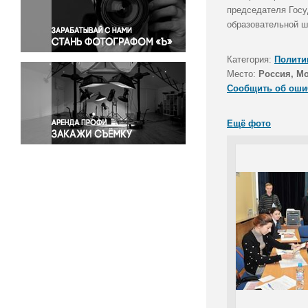
Правосудие
председателя Госу
образовательной 
Происшествия и конфликты
Религия
Категория:
Полити
Светская жизнь
Место:
Россия, М
Спорт
Сообщить об оши
Экология
Экономика и бизнес
Ещё фото