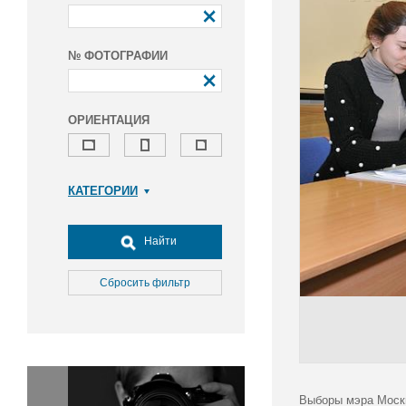
№ ФОТОГРАФИИ
ОРИЕНТАЦИЯ
КАТЕГОРИИ
Армия и ВПК
Досуг, туризм и отдых
Найти
Культура
Медицина
Сбросить фильтр
Наука
Образование
Общество
Окружающая среда
Политика
Выборы мэра Москв