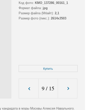
Код фото:
KMO_137286_00161_1
Формат файла:
jpg
Размер файла (Мбайт):
2,1
Размер фото (пикс.):
2614x3503
Купить
9
/
15
у кандидата в мэры Москвы Алексея Навального.