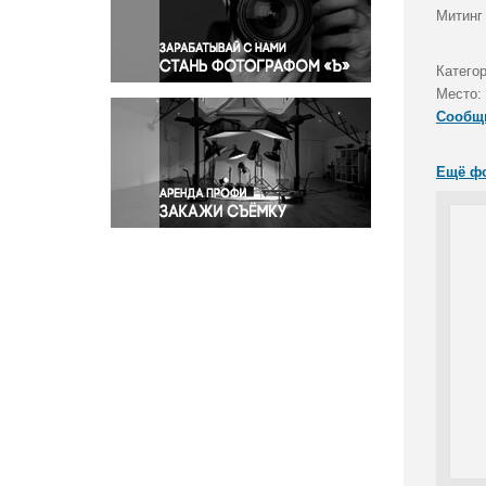
Правосудие
Митинг
Происшествия и конфликты
Религия
Катего
Место:
Светская жизнь
Сообщ
Спорт
Экология
Ещё ф
Экономика и бизнес