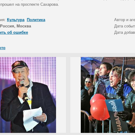
 прошел на проспекте Сахарова.
рия:
Культура
Политика
Автор и аг
Россия, Москва
Дата собы
ить об ошибке
Дата доба
ото