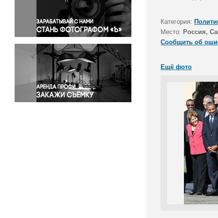
Правосудие
Происшествия и конфликты
Категория:
Полити
Религия
Место:
Россия, Са
Сообщить об оши
Светская жизнь
Спорт
Ещё фото
Экология
Экономика и бизнес