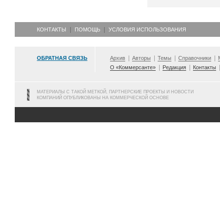
КОНТАКТЫ
ПОМОЩЬ
УСЛОВИЯ ИСПОЛЬЗОВАНИЯ
ОБРАТНАЯ СВЯЗЬ
Архив
Авторы
Темы
Справочники
О «Коммерсанте»
Редакция
Контакты
МАТЕРИАЛЫ С ТАКОЙ МЕТКОЙ, ПАРТНЕРСКИЕ ПРОЕКТЫ И НОВОСТИ
КОМПАНИЙ ОПУБЛИКОВАНЫ НА КОММЕРЧЕСКОЙ ОСНОВЕ