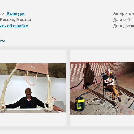
рия:
Культура
Автор и аг
Россия, Москва
Дата собы
ить об ошибке
Дата доба
ото