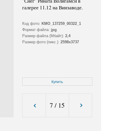
"Снег" Рината Волигамси в
галерее 11.12 на Винзаводе.
Код фото:
KMO_137259_00322_1
Формат файла:
jpg
Размер файла (Мбайт):
2,4
Размер фото (пикс.):
2598x3737
Купить
7
/
15