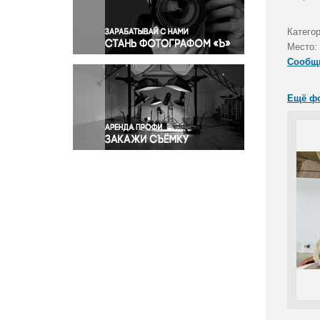
Правосудие
Происшествия и конфликты
Катего
Религия
Место:
Сообщ
Светская жизнь
Спорт
Ещё ф
Экология
Экономика и бизнес