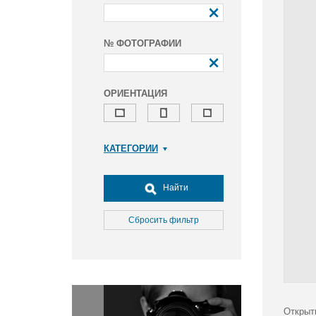
№ ФОТОГРАФИИ
ОРИЕНТАЦИЯ
КАТЕГОРИИ
Армия и ВПК
Досуг, туризм и отдых
Найти
Культура
Медицина
Сбросить фильтр
Наука
Образование
Общество
Окружающая среда
Политика
Открыт