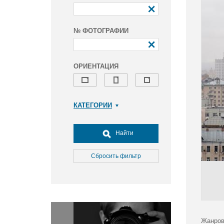
№ ФОТОГРАФИИ
ОРИЕНТАЦИЯ
КАТЕГОРИИ
Армия и ВПК
Досуг, туризм и отдых
Найти
Культура
Медицина
Сбросить фильтр
Наука
Образование
Общество
Окружающая среда
Политика
Жанров