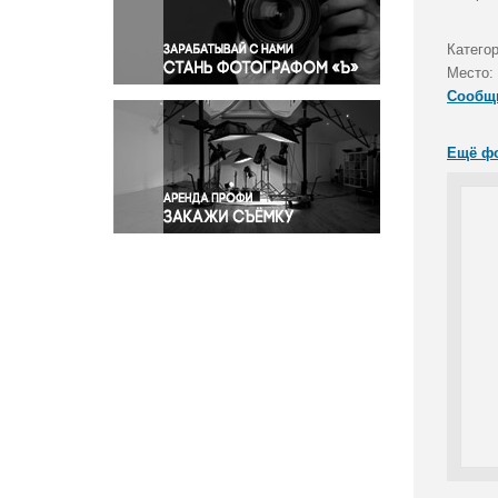
Правосудие
Происшествия и конфликты
Катего
Религия
Место:
Сообщ
Светская жизнь
Спорт
Ещё ф
Экология
Экономика и бизнес