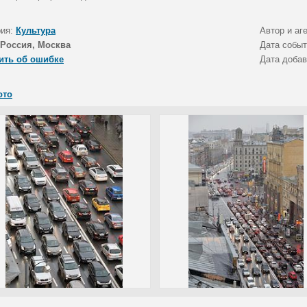
рия:
Культура
Автор и аг
Россия, Москва
Дата собы
ить об ошибке
Дата доба
ото