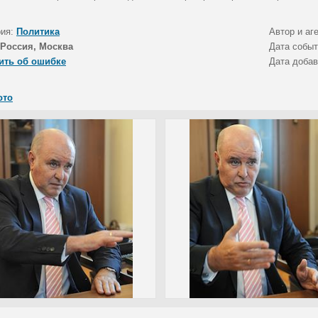
рия:
Политика
Автор и аг
Россия, Москва
Дата собы
ить об ошибке
Дата доба
ото