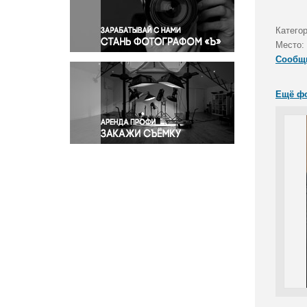
Правосудие
Происшествия и конфликты
Катего
Религия
Место:
Сообщ
Светская жизнь
Спорт
Ещё ф
Экология
Экономика и бизнес