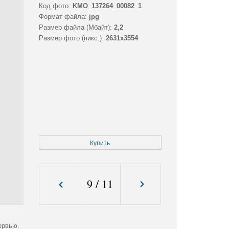
Код фото:
KMO_137264_00082_1
Формат файла:
jpg
Размер файла (Мбайт):
2,2
Размер фото (пикс.):
2631x3554
Купить
9
/
11
ервью.