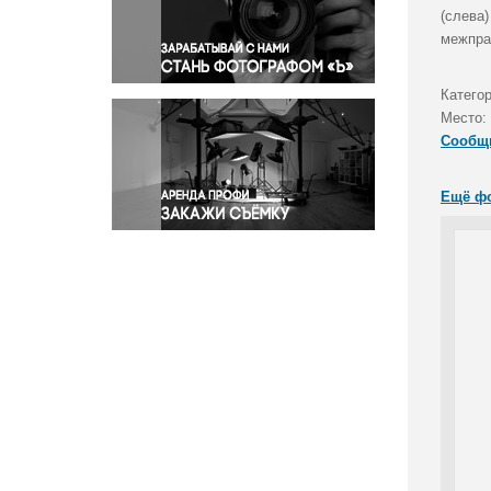
Правосудие
(слева
межпра
Происшествия и конфликты
Религия
Категор
Светская жизнь
Место:
Спорт
Сообщ
Экология
Экономика и бизнес
Ещё ф