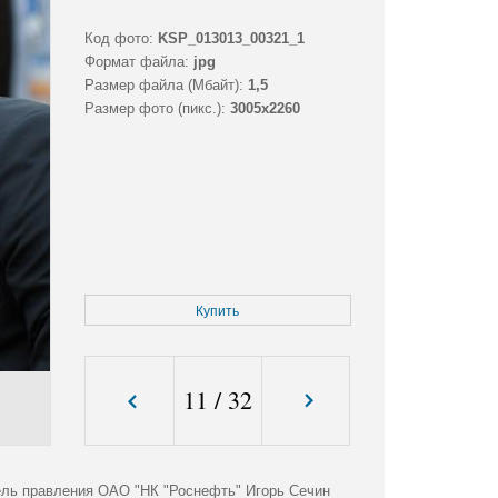
Код фото:
KSP_013013_00321_1
Формат файла:
jpg
Размер файла (Мбайт):
1,5
Размер фото (пикс.):
3005x2260
Купить
11
/
32
ель правления ОАО "НК "Роснефть" Игорь Сечин