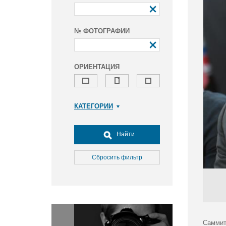
№ ФОТОГРАФИИ
ОРИЕНТАЦИЯ
КАТЕГОРИИ
Армия и ВПК
Досуг, туризм и отдых
Найти
Культура
Медицина
Сбросить фильтр
Наука
Образование
Общество
Окружающая среда
Политика
Саммит