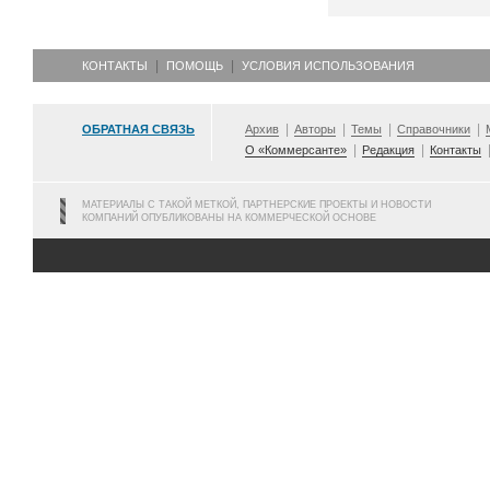
КОНТАКТЫ
ПОМОЩЬ
УСЛОВИЯ ИСПОЛЬЗОВАНИЯ
ОБРАТНАЯ СВЯЗЬ
Архив
Авторы
Темы
Справочники
О «Коммерсанте»
Редакция
Контакты
МАТЕРИАЛЫ С ТАКОЙ МЕТКОЙ, ПАРТНЕРСКИЕ ПРОЕКТЫ И НОВОСТИ
КОМПАНИЙ ОПУБЛИКОВАНЫ НА КОММЕРЧЕСКОЙ ОСНОВЕ