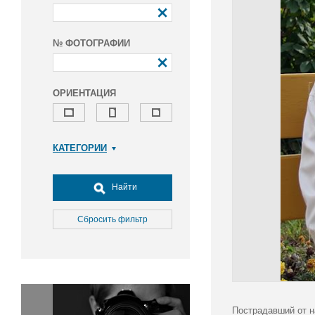
№ ФОТОГРАФИИ
ОРИЕНТАЦИЯ
КАТЕГОРИИ
Армия и ВПК
Досуг, туризм и отдых
Найти
Культура
Медицина
Сбросить фильтр
Наука
Образование
Общество
Окружающая среда
Политика
Пострадавший от н