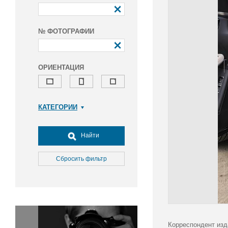
№ ФОТОГРАФИИ
ОРИЕНТАЦИЯ
КАТЕГОРИИ
Армия и ВПК
Досуг, туризм и отдых
Найти
Культура
Медицина
Сбросить фильтр
Наука
Образование
Общество
Окружающая среда
Политика
Корреспондент изд