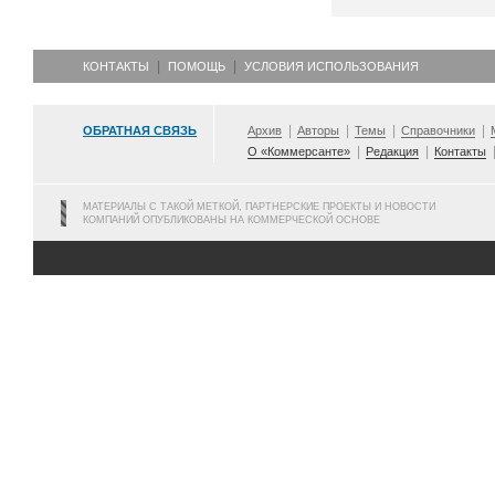
КОНТАКТЫ
ПОМОЩЬ
УСЛОВИЯ ИСПОЛЬЗОВАНИЯ
ОБРАТНАЯ СВЯЗЬ
Архив
Авторы
Темы
Справочники
О «Коммерсанте»
Редакция
Контакты
МАТЕРИАЛЫ С ТАКОЙ МЕТКОЙ, ПАРТНЕРСКИЕ ПРОЕКТЫ И НОВОСТИ
КОМПАНИЙ ОПУБЛИКОВАНЫ НА КОММЕРЧЕСКОЙ ОСНОВЕ