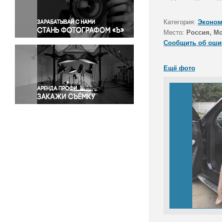
Правосудие
Происшествия и конфликты
Категория:
Эконом
Религия
Место:
Россия, М
Сообщить об оши
Светская жизнь
Спорт
Ещё фото
Экология
Экономика и бизнес