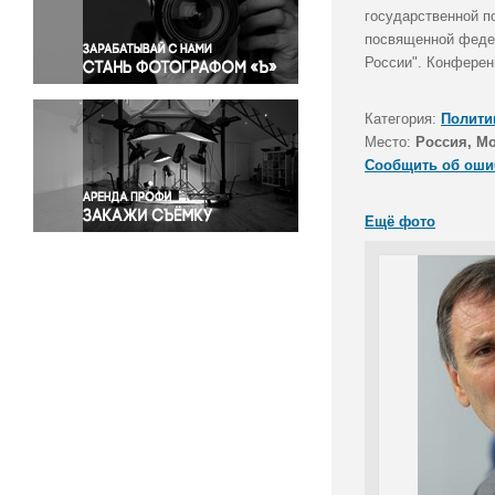
Правосудие
государственной п
посвященной федер
Происшествия и конфликты
России". Конферен
Религия
Светская жизнь
Категория:
Полити
Спорт
Место:
Россия, М
Экология
Сообщить об оши
Экономика и бизнес
Ещё фото