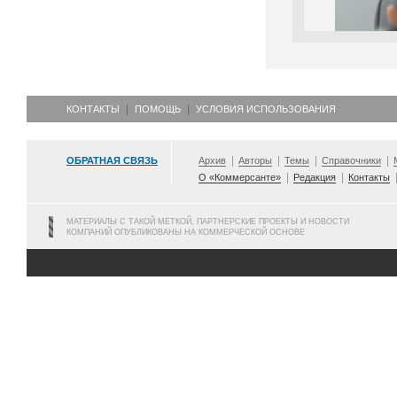
КОНТАКТЫ
ПОМОЩЬ
УСЛОВИЯ ИСПОЛЬЗОВАНИЯ
ОБРАТНАЯ СВЯЗЬ
Архив
Авторы
Темы
Справочники
О «Коммерсанте»
Редакция
Контакты
МАТЕРИАЛЫ С ТАКОЙ МЕТКОЙ, ПАРТНЕРСКИЕ ПРОЕКТЫ И НОВОСТИ
КОМПАНИЙ ОПУБЛИКОВАНЫ НА КОММЕРЧЕСКОЙ ОСНОВЕ