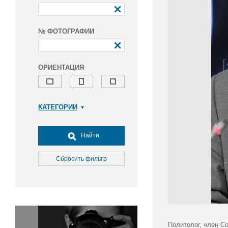
№ ФОТОГРАФИИ
ОРИЕНТАЦИЯ
КАТЕГОРИИ
Армия и ВПК
Досуг, туризм и отдых
Найти
Культура
Медицина
Сбросить фильтр
Наука
Образование
Общество
Окружающая среда
Политика
Политолог, член С