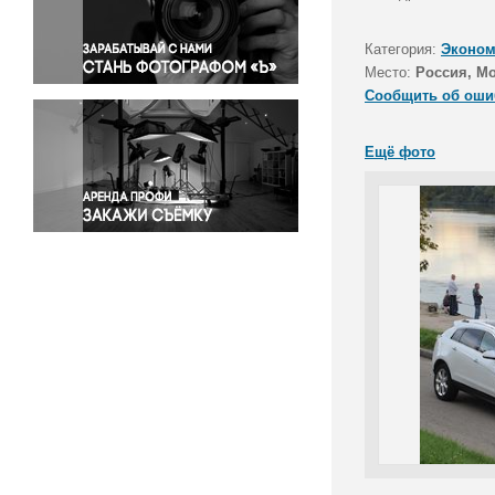
Правосудие
Происшествия и конфликты
Категория:
Эконом
Религия
Место:
Россия, М
Сообщить об оши
Светская жизнь
Спорт
Ещё фото
Экология
Экономика и бизнес