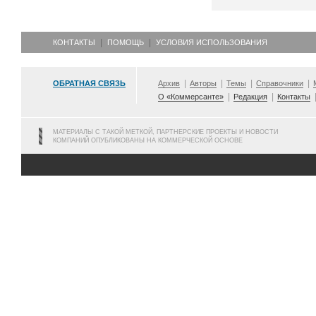
КОНТАКТЫ
ПОМОЩЬ
УСЛОВИЯ ИСПОЛЬЗОВАНИЯ
ОБРАТНАЯ СВЯЗЬ
Архив
Авторы
Темы
Справочники
О «Коммерсанте»
Редакция
Контакты
МАТЕРИАЛЫ С ТАКОЙ МЕТКОЙ, ПАРТНЕРСКИЕ ПРОЕКТЫ И НОВОСТИ
КОМПАНИЙ ОПУБЛИКОВАНЫ НА КОММЕРЧЕСКОЙ ОСНОВЕ