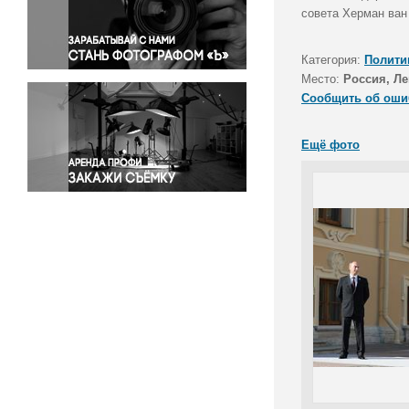
Правосудие
совета Херман ван
Происшествия и конфликты
Религия
Категория:
Полити
Место:
Россия, Ле
Светская жизнь
Сообщить об оши
Спорт
Экология
Ещё фото
Экономика и бизнес