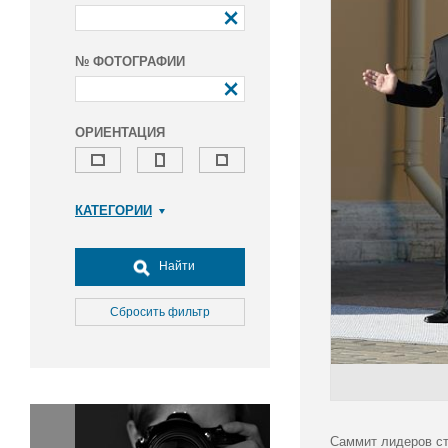
№ ФОТОГРАФИИ
ОРИЕНТАЦИЯ
КАТЕГОРИИ
Армия и ВПК
Досуг, туризм и отдых
Найти
Культура
Медицина
Сбросить фильтр
Наука
Образование
Общество
Окружающая среда
Политика
Саммит лидеров ст