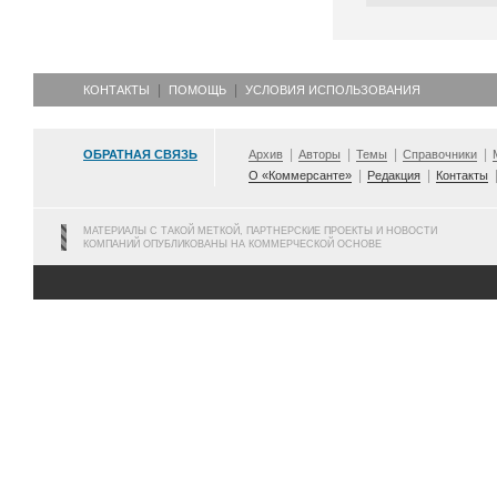
КОНТАКТЫ
ПОМОЩЬ
УСЛОВИЯ ИСПОЛЬЗОВАНИЯ
ОБРАТНАЯ СВЯЗЬ
Архив
Авторы
Темы
Справочники
О «Коммерсанте»
Редакция
Контакты
МАТЕРИАЛЫ С ТАКОЙ МЕТКОЙ, ПАРТНЕРСКИЕ ПРОЕКТЫ И НОВОСТИ
КОМПАНИЙ ОПУБЛИКОВАНЫ НА КОММЕРЧЕСКОЙ ОСНОВЕ