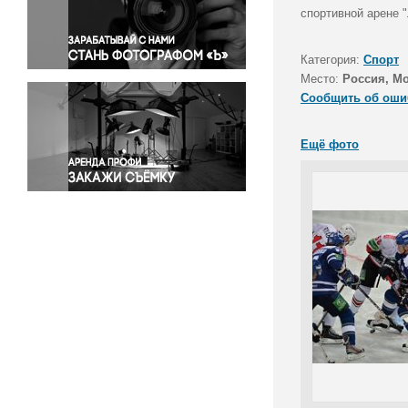
Правосудие
спортивной арене 
Происшествия и конфликты
Религия
Категория:
Спорт
Место:
Россия, М
Светская жизнь
Сообщить об оши
Спорт
Экология
Ещё фото
Экономика и бизнес