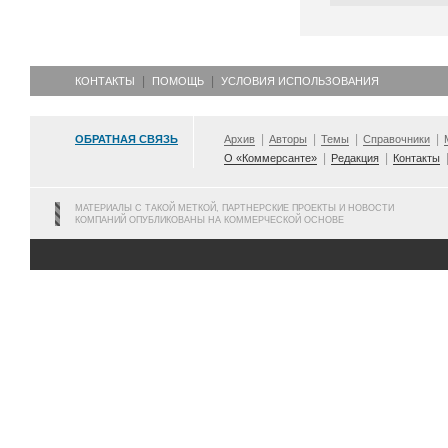
КОНТАКТЫ
ПОМОЩЬ
УСЛОВИЯ ИСПОЛЬЗОВАНИЯ
ОБРАТНАЯ СВЯЗЬ
Архив
Авторы
Темы
Справочники
О «Коммерсанте»
Редакция
Контакты
МАТЕРИАЛЫ С ТАКОЙ МЕТКОЙ, ПАРТНЕРСКИЕ ПРОЕКТЫ И НОВОСТИ
КОМПАНИЙ ОПУБЛИКОВАНЫ НА КОММЕРЧЕСКОЙ ОСНОВЕ