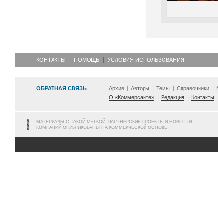
КОНТАКТЫ
ПОМОЩЬ
УСЛОВИЯ ИСПОЛЬЗОВАНИЯ
ОБРАТНАЯ СВЯЗЬ
Архив
Авторы
Темы
Справочники
О «Коммерсанте»
Редакция
Контакты
МАТЕРИАЛЫ С ТАКОЙ МЕТКОЙ, ПАРТНЕРСКИЕ ПРОЕКТЫ И НОВОСТИ
КОМПАНИЙ ОПУБЛИКОВАНЫ НА КОММЕРЧЕСКОЙ ОСНОВЕ