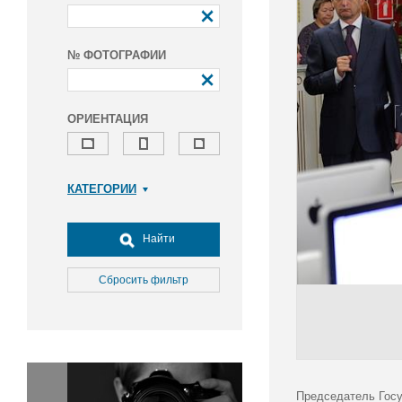
№ ФОТОГРАФИИ
ОРИЕНТАЦИЯ
КАТЕГОРИИ
Армия и ВПК
Досуг, туризм и отдых
Найти
Культура
Медицина
Сбросить фильтр
Наука
Образование
Общество
Окружающая среда
Политика
Председатель Госу