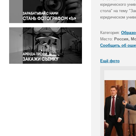
Правосудие
юридического унив
стола" на тему "З
Происшествия и конфликты
юридическом унив
Религия
Светская жизнь
Категория:
Образо
Спорт
Место:
Россия, М
Экология
Сообщить об оши
Экономика и бизнес
Ещё фото