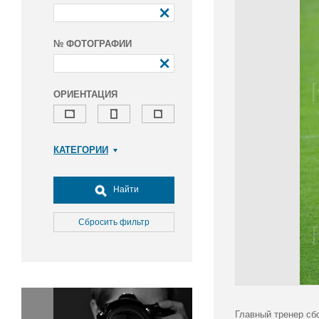
№ ФОТОГРАФИИ
ОРИЕНТАЦИЯ
КАТЕГОРИИ
Армия и ВПК
Досуг, туризм и отдых
Найти
Культура
Медицина
Сбросить фильтр
Наука
Образование
Общество
Окружающая среда
Политика
Главный тренер сб