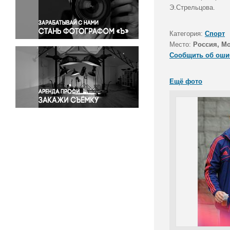
Правосудие
Э.Стрельцова.
Происшествия и конфликты
Религия
Категория:
Спорт
Место:
Россия, М
Светская жизнь
Сообщить об оши
Спорт
Экология
Ещё фото
Экономика и бизнес