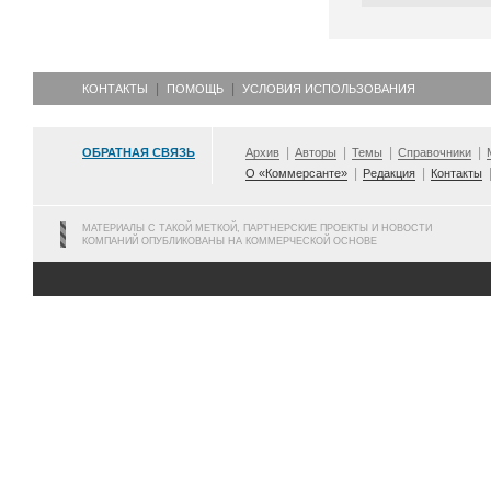
КОНТАКТЫ
ПОМОЩЬ
УСЛОВИЯ ИСПОЛЬЗОВАНИЯ
ОБРАТНАЯ СВЯЗЬ
Архив
Авторы
Темы
Справочники
О «Коммерсанте»
Редакция
Контакты
МАТЕРИАЛЫ С ТАКОЙ МЕТКОЙ, ПАРТНЕРСКИЕ ПРОЕКТЫ И НОВОСТИ
КОМПАНИЙ ОПУБЛИКОВАНЫ НА КОММЕРЧЕСКОЙ ОСНОВЕ