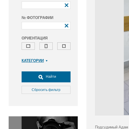
№ ФОТОГРАФИИ
ОРИЕНТАЦИЯ
КАТЕГОРИИ
Армия и ВПК
Досуг, туризм и отдых
Найти
Культура
Медицина
Сбросить фильтр
Наука
Образование
Общество
Окружающая среда
Политика
Подсудимый Адам Т