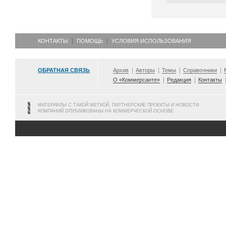
КОНТАКТЫ
ПОМОЩЬ
УСЛОВИЯ ИСПОЛЬЗОВАНИЯ
ОБРАТНАЯ СВЯЗЬ
Архив
Авторы
Темы
Справочники
О «Коммерсанте»
Редакция
Контакты
МАТЕРИАЛЫ С ТАКОЙ МЕТКОЙ, ПАРТНЕРСКИЕ ПРОЕКТЫ И НОВОСТИ
КОМПАНИЙ ОПУБЛИКОВАНЫ НА КОММЕРЧЕСКОЙ ОСНОВЕ