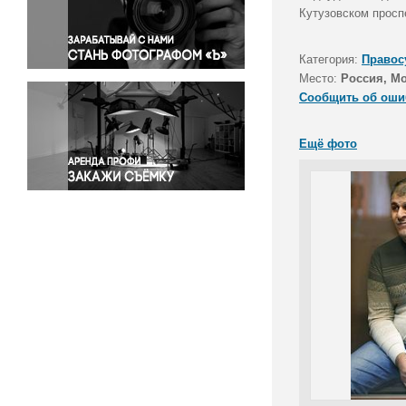
Правосудие
Кутузовском просп
Происшествия и конфликты
Религия
Категория:
Правос
Место:
Россия, М
Светская жизнь
Сообщить об оши
Спорт
Экология
Ещё фото
Экономика и бизнес