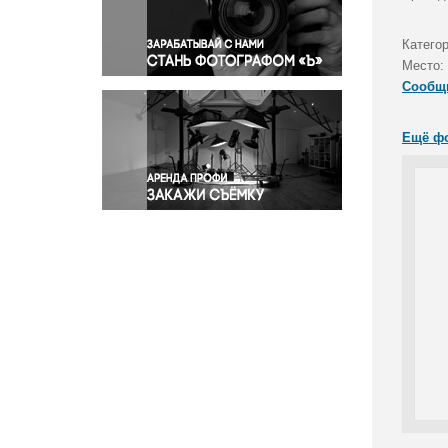
Правосудие
Происшествия и конфликты
Катего
Религия
Место:
Сообщ
Светская жизнь
Спорт
Ещё ф
Экология
Экономика и бизнес