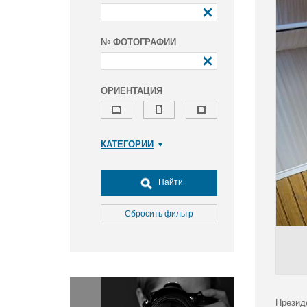
№ ФОТОГРАФИИ
ОРИЕНТАЦИЯ
КАТЕГОРИИ
Армия и ВПК
Досуг, туризм и отдых
Найти
Культура
Медицина
Сбросить фильтр
Наука
Образование
Общество
Окружающая среда
Политика
Презид