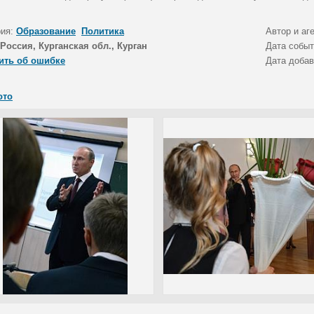
рия:
Образование
Политика
Автор и аг
Россия, Курганская обл., Курган
Дата собы
ить об ошибке
Дата доба
ото