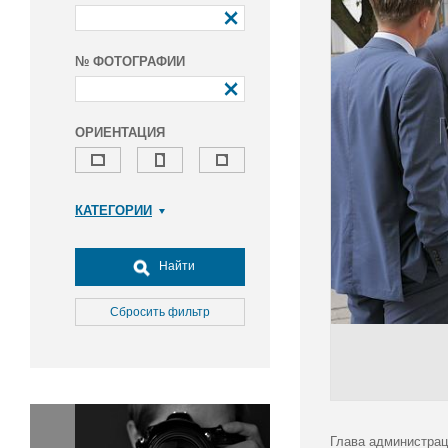
№ ФОТОГРАФИИ
ОРИЕНТАЦИЯ
КАТЕГОРИИ
Армия и ВПК
Досуг, туризм и отдых
Найти
Культура
Медицина
Сбросить фильтр
Наука
Образование
Общество
Окружающая среда
Политика
Глава администрац