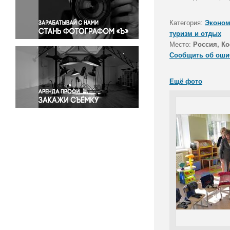
Правосудие
Происшествия и конфликты
Категория:
Эконом
Религия
туризм и отдых
Место:
Россия, Ко
Светская жизнь
Сообщить об оши
Спорт
Экология
Ещё фото
Экономика и бизнес