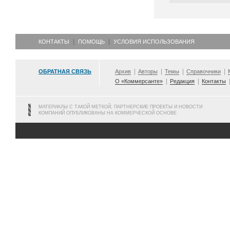
КОНТАКТЫ
ПОМОЩЬ
УСЛОВИЯ ИСПОЛЬЗОВАНИЯ
ОБРАТНАЯ СВЯЗЬ
Архив
Авторы
Темы
Справочники
О «Коммерсанте»
Редакция
Контакты
МАТЕРИАЛЫ С ТАКОЙ МЕТКОЙ, ПАРТНЕРСКИЕ ПРОЕКТЫ И НОВОСТИ
КОМПАНИЙ ОПУБЛИКОВАНЫ НА КОММЕРЧЕСКОЙ ОСНОВЕ