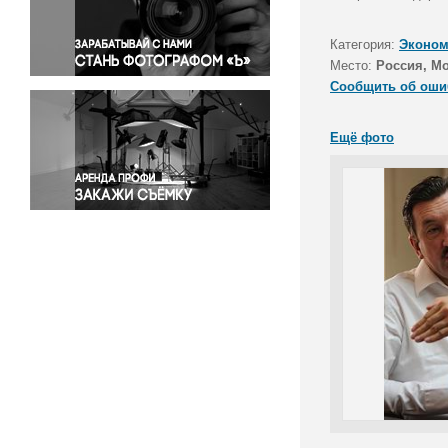
Правосудие
Происшествия и конфликты
Категория:
Эконом
Религия
Место:
Россия, М
Сообщить об оши
Светская жизнь
Спорт
Ещё фото
Экология
Экономика и бизнес