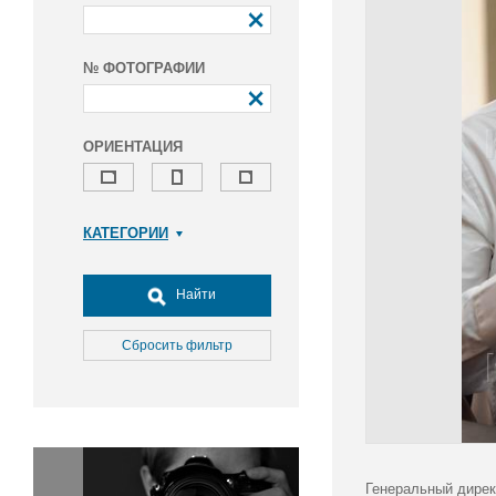
№ ФОТОГРАФИИ
ОРИЕНТАЦИЯ
КАТЕГОРИИ
Армия и ВПК
Досуг, туризм и отдых
Найти
Культура
Медицина
Сбросить фильтр
Наука
Образование
Общество
Окружающая среда
Политика
Генеральный дирек