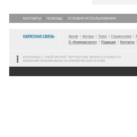
КОНТАКТЫ
ПОМОЩЬ
УСЛОВИЯ ИСПОЛЬЗОВАНИЯ
ОБРАТНАЯ СВЯЗЬ
Архив
Авторы
Темы
Справочники
О «Коммерсанте»
Редакция
Контакты
МАТЕРИАЛЫ С ТАКОЙ МЕТКОЙ, ПАРТНЕРСКИЕ ПРОЕКТЫ И НОВОСТИ
КОМПАНИЙ ОПУБЛИКОВАНЫ НА КОММЕРЧЕСКОЙ ОСНОВЕ