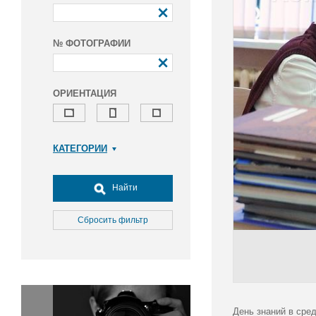
№ ФОТОГРАФИИ
ОРИЕНТАЦИЯ
КАТЕГОРИИ
Армия и ВПК
Досуг, туризм и отдых
Найти
Культура
Медицина
Сбросить фильтр
Наука
Образование
Общество
Окружающая среда
Политика
День знаний в сре