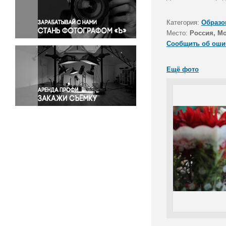
Правосудие
Происшествия и конфликты
Категория:
Образо
Религия
Место:
Россия, М
Сообщить об оши
Светская жизнь
Спорт
Ещё фото
Экология
Экономика и бизнес