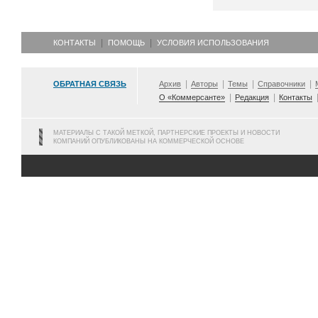
КОНТАКТЫ
ПОМОЩЬ
УСЛОВИЯ ИСПОЛЬЗОВАНИЯ
ОБРАТНАЯ СВЯЗЬ
Архив
Авторы
Темы
Справочники
О «Коммерсанте»
Редакция
Контакты
МАТЕРИАЛЫ С ТАКОЙ МЕТКОЙ, ПАРТНЕРСКИЕ ПРОЕКТЫ И НОВОСТИ
КОМПАНИЙ ОПУБЛИКОВАНЫ НА КОММЕРЧЕСКОЙ ОСНОВЕ