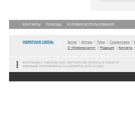
КОНТАКТЫ
ПОМОЩЬ
УСЛОВИЯ ИСПОЛЬЗОВАНИЯ
ОБРАТНАЯ СВЯЗЬ
Архив
Авторы
Темы
Справочники
О «Коммерсанте»
Редакция
Контакты
МАТЕРИАЛЫ С ТАКОЙ МЕТКОЙ, ПАРТНЕРСКИЕ ПРОЕКТЫ И НОВОСТИ
КОМПАНИЙ ОПУБЛИКОВАНЫ НА КОММЕРЧЕСКОЙ ОСНОВЕ