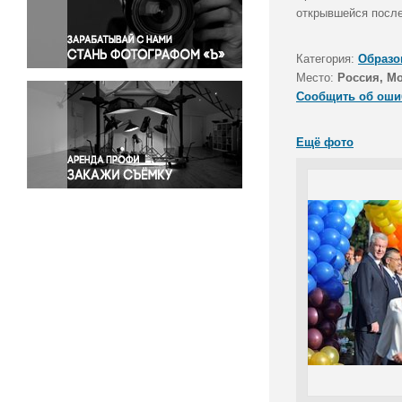
Правосудие
открывшейся после
Происшествия и конфликты
Религия
Категория:
Образо
Место:
Россия, М
Светская жизнь
Сообщить об оши
Спорт
Экология
Ещё фото
Экономика и бизнес