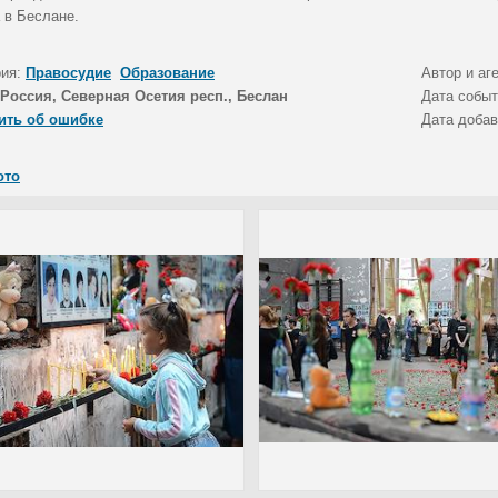
 в Беслане.
рия:
Правосудие
Образование
Автор и аг
Россия, Северная Осетия респ., Беслан
Дата собы
ить об ошибке
Дата доба
ото