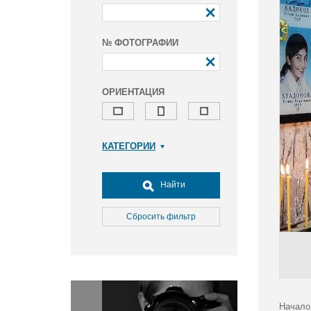
№ ФОТОГРАФИИ
ОРИЕНТАЦИЯ
КАТЕГОРИИ
Армия и ВПК
Досуг, туризм и отдых
Найти
Культура
Медицина
Сбросить фильтр
Наука
Образование
Общество
Окружающая среда
Политика
Начало