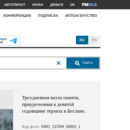
АВТОПИЛОТ
НАУКА
ДЕНЬГИ
UK
КОНФЕРЕНЦИИ
ПОДПИСКА
ФОТОАГЕНТСТВО
RU
EN
Найти
Трехдневная вахта памяти,
приуроченная к девятой
годовщине теракта в Беслане.
Код фото:
KMO_137204_00003_1