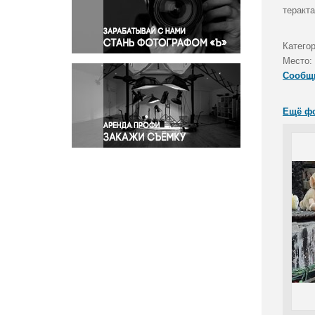
Правосудие
теракта
Происшествия и конфликты
Религия
Катего
Место:
Светская жизнь
Сообщ
Спорт
Экология
Ещё ф
Экономика и бизнес