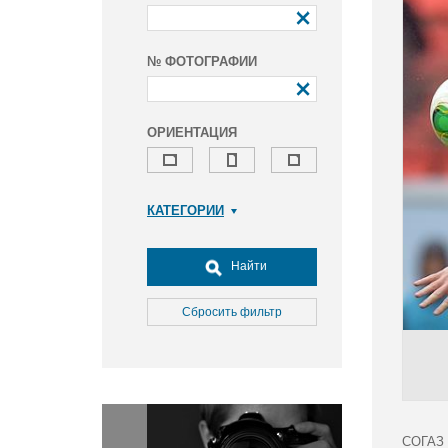
№ ФОТОГРАФИИ
ОРИЕНТАЦИЯ
КАТЕГОРИИ
Армия и ВПК
Досуг, туризм и отдых
Найти
Культура
Медицина
Сбросить фильтр
Наука
Образование
Общество
Окружающая среда
Политика
СОГАЗ 