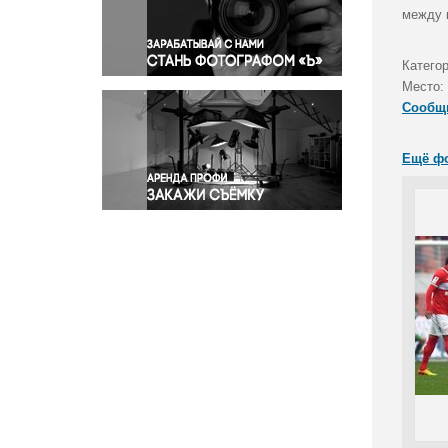
Правосудие
между к
Происшествия и конфликты
Религия
Катего
Место:
Светская жизнь
Сообщ
Спорт
Экология
Ещё ф
Экономика и бизнес