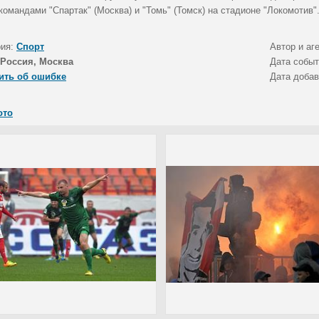
омандами "Спартак" (Москва) и "Томь" (Томск) на стадионе "Локомотив"
рия:
Спорт
Автор и аг
Россия, Москва
Дата собы
ить об ошибке
Дата доба
ото