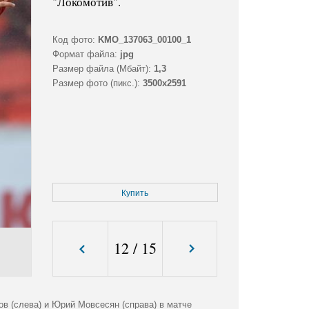
"Локомотив".
Код фото:
KMO_137063_00100_1
Формат файла:
jpg
Размер файла (Мбайт):
1,3
Размер фото (пикс.):
3500x2591
Купить
12
/
15
в (слева) и Юрий Мовсесян (справа) в матче