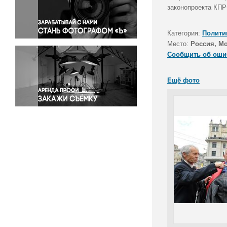
Правосудие
законопроекта КПР
Происшествия и конфликты
Религия
Категория:
Полити
Место:
Россия, М
Светская жизнь
Сообщить об оши
Спорт
Экология
Ещё фото
Экономика и бизнес