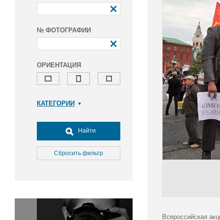
№ ФОТОГРАФИИ
ОРИЕНТАЦИЯ
КАТЕГОРИИ
Армия и ВПК
Досуг, туризм и отдых
Найти
Культура
Медицина
Сбросить фильтр
Наука
Образование
Общество
Окружающая среда
Политика
Всероссийская акц