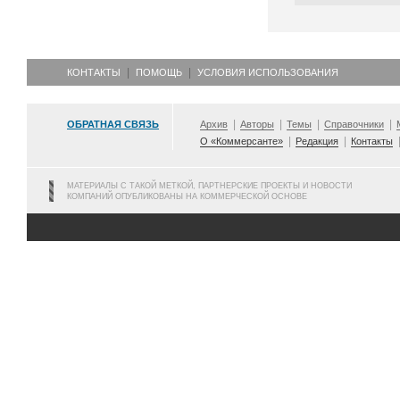
КОНТАКТЫ
ПОМОЩЬ
УСЛОВИЯ ИСПОЛЬЗОВАНИЯ
ОБРАТНАЯ СВЯЗЬ
Архив
Авторы
Темы
Справочники
О «Коммерсанте»
Редакция
Контакты
МАТЕРИАЛЫ С ТАКОЙ МЕТКОЙ, ПАРТНЕРСКИЕ ПРОЕКТЫ И НОВОСТИ
КОМПАНИЙ ОПУБЛИКОВАНЫ НА КОММЕРЧЕСКОЙ ОСНОВЕ