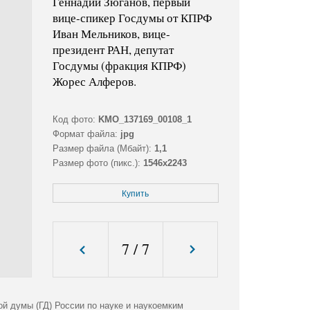
Геннадий Зюганов, первый
вице-спикер Госдумы от КПРФ
Иван Мельников, вице-
президент РАН, депутат
Госдумы (фракция КПРФ)
Жорес Алферов.
Код фото:
KMO_137169_00108_1
Формат файла:
jpg
Размер файла (Мбайт):
1,1
Размер фото (пикс.):
1546x2243
Купить
7
/
7
ой думы (ГД) России по науке и наукоемким