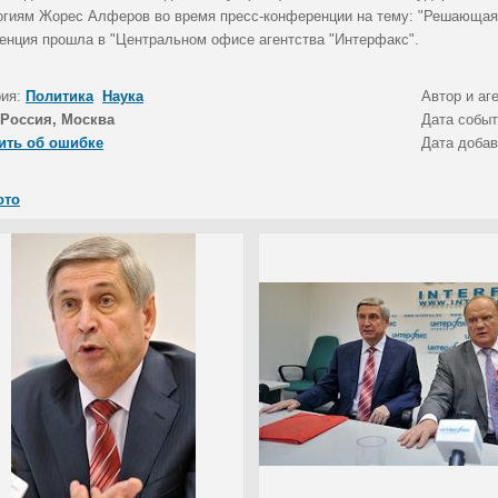
огиям Жорес Алферов во время пресс-конференции на тему: "Решающая 
енция прошла в "Центральном офисе агентства "Интерфакс".
рия:
Политика
Наука
Автор и аг
Россия, Москва
Дата собы
ить об ошибке
Дата доба
ото