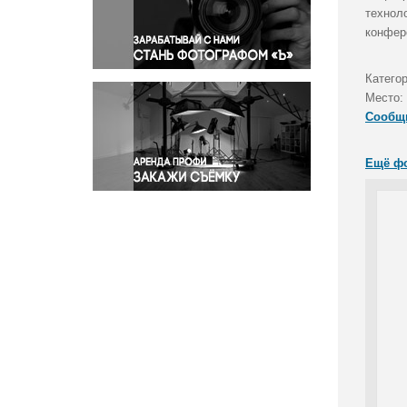
Правосудие
технол
конфер
Происшествия и конфликты
Религия
Катего
Светская жизнь
Место:
Спорт
Сообщ
Экология
Экономика и бизнес
Ещё ф