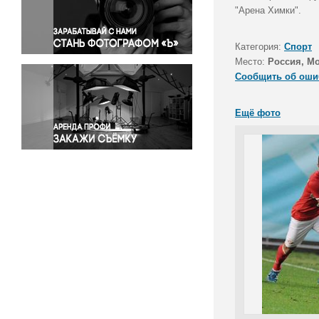
Правосудие
"Арена Химки".
Происшествия и конфликты
Религия
Категория:
Спорт
Место:
Россия, М
Светская жизнь
Сообщить об оши
Спорт
Экология
Ещё фото
Экономика и бизнес