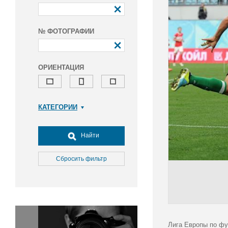
№ ФОТОГРАФИИ
ОРИЕНТАЦИЯ
КАТЕГОРИИ
Армия и ВПК
Досуг, туризм и отдых
Найти
Культура
Медицина
Сбросить фильтр
Наука
Образование
Общество
Окружающая среда
Политика
Лига Европы по фу