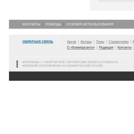
КОНТАКТЫ
ПОМОЩЬ
УСЛОВИЯ ИСПОЛЬЗОВАНИЯ
ОБРАТНАЯ СВЯЗЬ
Архив
Авторы
Темы
Справочники
О «Коммерсанте»
Редакция
Контакты
МАТЕРИАЛЫ С ТАКОЙ МЕТКОЙ, ПАРТНЕРСКИЕ ПРОЕКТЫ И НОВОСТИ
КОМПАНИЙ ОПУБЛИКОВАНЫ НА КОММЕРЧЕСКОЙ ОСНОВЕ