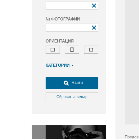
№ ФОТОГРАФИИ
ОРИЕНТАЦИЯ
КАТЕГОРИИ
Армия и ВПК
Досуг, туризм и отдых
Найти
Культура
Медицина
Сбросить фильтр
Наука
Образование
Общество
Окружающая среда
Политика
Предсе