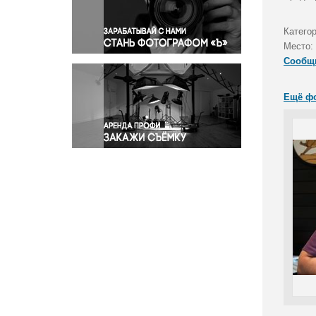
Правосудие
Происшествия и конфликты
Катего
Религия
Место:
Сообщ
Светская жизнь
Спорт
Ещё ф
Экология
Экономика и бизнес