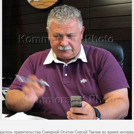
датель правительства Северной Осетии Сергей Такоев во время интерв