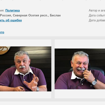
рия:
Политика
Автор и аг
Россия, Северная Осетия респ., Беслан
Дата собы
ить об ошибке
Дата доба
ото