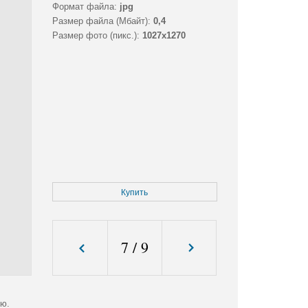
Формат файла:
jpg
Размер файла (Мбайт):
0,4
Размер фото (пикс.):
1027x1270
Купить
7
/
9
ью.