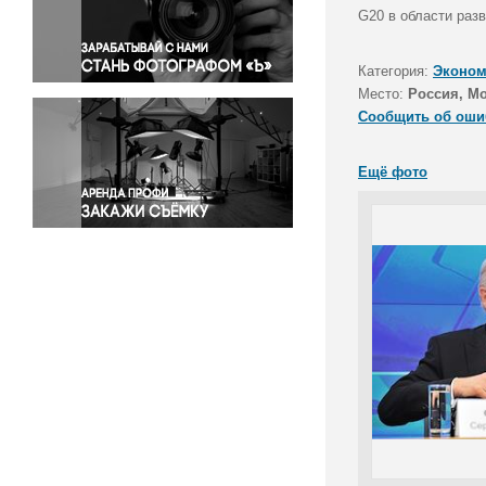
Правосудие
G20 в области раз
Происшествия и конфликты
Религия
Категория:
Эконом
Место:
Россия, М
Светская жизнь
Сообщить об оши
Спорт
Экология
Ещё фото
Экономика и бизнес