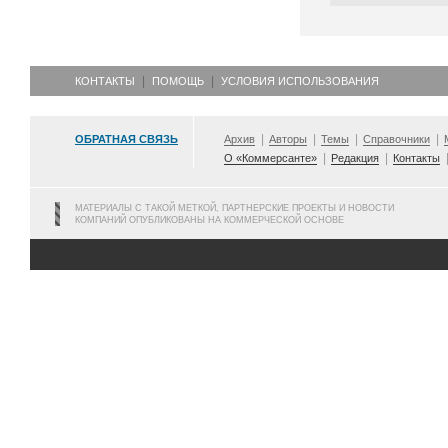
КОНТАКТЫ
ПОМОЩЬ
УСЛОВИЯ ИСПОЛЬЗОВАНИЯ
ОБРАТНАЯ СВЯЗЬ
Архив
Авторы
Темы
Справочники
О «Коммерсанте»
Редакция
Контакты
МАТЕРИАЛЫ С ТАКОЙ МЕТКОЙ, ПАРТНЕРСКИЕ ПРОЕКТЫ И НОВОСТИ
КОМПАНИЙ ОПУБЛИКОВАНЫ НА КОММЕРЧЕСКОЙ ОСНОВЕ