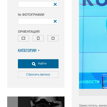
№ ФОТОГРАФИИ
ОРИЕНТАЦИЯ
КАТЕГОРИИ
Армия и ВПК
Досуг, туризм и отдых
Найти
Культура
Медицина
Сбросить фильтр
Наука
Образование
Общество
Окружающая среда
Политика
Заместитель минис