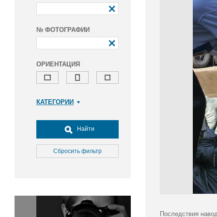
№ ФОТОГРАФИИ
ОРИЕНТАЦИЯ
КАТЕГОРИИ
Армия и ВПК
Досуг, туризм и отдых
Найти
Культура
Медицина
Сбросить фильтр
Наука
Образование
Общество
Окружающая среда
Политика
Последствия навод