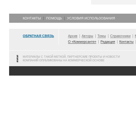
КОНТАКТЫ
ПОМОЩЬ
УСЛОВИЯ ИСПОЛЬЗОВАНИЯ
ОБРАТНАЯ СВЯЗЬ
Архив
Авторы
Темы
Справочники
О «Коммерсанте»
Редакция
Контакты
МАТЕРИАЛЫ С ТАКОЙ МЕТКОЙ, ПАРТНЕРСКИЕ ПРОЕКТЫ И НОВОСТИ
КОМПАНИЙ ОПУБЛИКОВАНЫ НА КОММЕРЧЕСКОЙ ОСНОВЕ