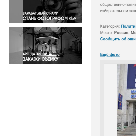
Правосудие
общественно-полит
избирательном зак
Происшествия и конфликты
Религия
Категория:
Полити
Светская жизнь
Место:
Россия, М
Спорт
Сообщить об оши
Экология
Экономика и бизнес
Ещё фото