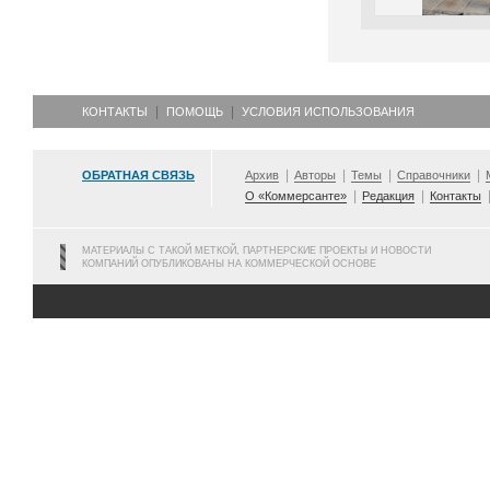
КОНТАКТЫ
ПОМОЩЬ
УСЛОВИЯ ИСПОЛЬЗОВАНИЯ
ОБРАТНАЯ СВЯЗЬ
Архив
Авторы
Темы
Справочники
О «Коммерсанте»
Редакция
Контакты
МАТЕРИАЛЫ С ТАКОЙ МЕТКОЙ, ПАРТНЕРСКИЕ ПРОЕКТЫ И НОВОСТИ
КОМПАНИЙ ОПУБЛИКОВАНЫ НА КОММЕРЧЕСКОЙ ОСНОВЕ