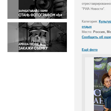
Правосудие
отреставрированно
"РИА Новости".
Происшествия и конфликты
Религия
Категория:
Культу
Светская жизнь
отдых
Спорт
Место:
Россия, М
Экология
Сообщить об оши
Экономика и бизнес
Ещё фото