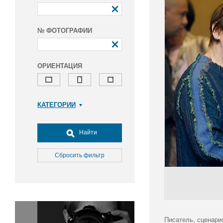
№ ФОТОГРАФИИ
ОРИЕНТАЦИЯ
КАТЕГОРИИ
Армия и ВПК
Досуг, туризм и отдых
Найти
Культура
Медицина
Сбросить фильтр
Наука
Образование
Общество
Окружающая среда
Политика
Писатель, сценари