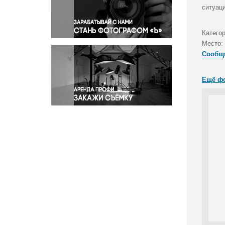
Правосудие
ситуац
Происшествия и конфликты
Религия
Катего
Место:
Светская жизнь
Сообщ
Спорт
Экология
Ещё ф
Экономика и бизнес