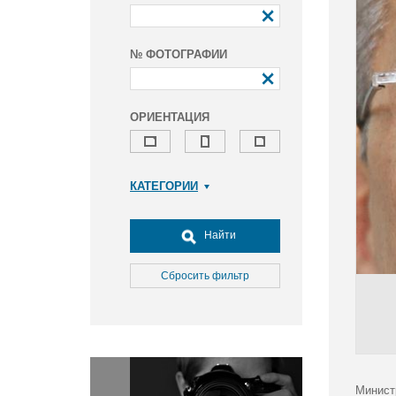
№ ФОТОГРАФИИ
ОРИЕНТАЦИЯ
КАТЕГОРИИ
Армия и ВПК
Досуг, туризм и отдых
Найти
Культура
Медицина
Сбросить фильтр
Наука
Образование
Общество
Окружающая среда
Политика
Минист