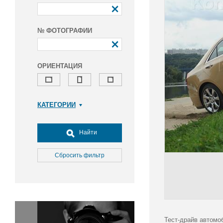
№ ФОТОГРАФИИ
ОРИЕНТАЦИЯ
КАТЕГОРИИ
Армия и ВПК
Досуг, туризм и отдых
Найти
Культура
Медицина
Сбросить фильтр
Наука
Образование
Общество
Окружающая среда
Политика
Тест-драйв автомоб