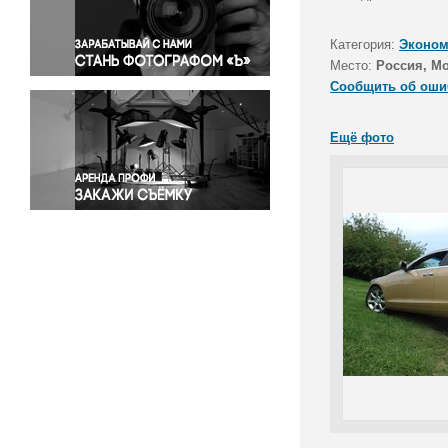
Правосудие
Происшествия и конфликты
Категория:
Эконом
Религия
Место:
Россия, М
Сообщить об оши
Светская жизнь
Спорт
Ещё фото
Экология
Экономика и бизнес