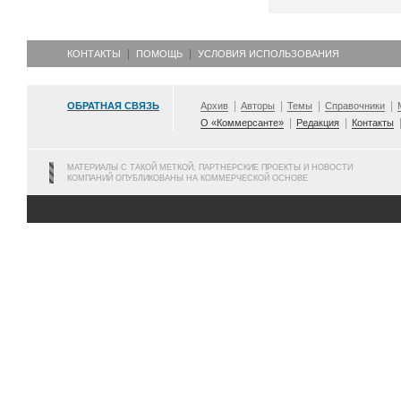
КОНТАКТЫ
ПОМОЩЬ
УСЛОВИЯ ИСПОЛЬЗОВАНИЯ
ОБРАТНАЯ СВЯЗЬ
Архив
Авторы
Темы
Справочники
О «Коммерсанте»
Редакция
Контакты
МАТЕРИАЛЫ С ТАКОЙ МЕТКОЙ, ПАРТНЕРСКИЕ ПРОЕКТЫ И НОВОСТИ
КОМПАНИЙ ОПУБЛИКОВАНЫ НА КОММЕРЧЕСКОЙ ОСНОВЕ