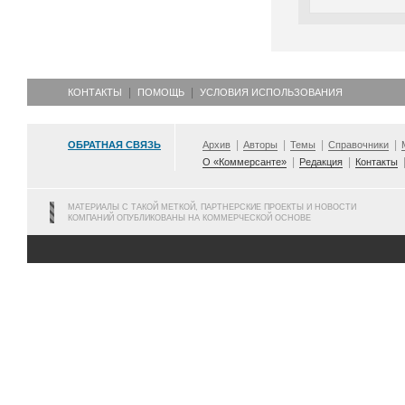
КОНТАКТЫ
ПОМОЩЬ
УСЛОВИЯ ИСПОЛЬЗОВАНИЯ
ОБРАТНАЯ СВЯЗЬ
Архив
Авторы
Темы
Справочники
О «Коммерсанте»
Редакция
Контакты
МАТЕРИАЛЫ С ТАКОЙ МЕТКОЙ, ПАРТНЕРСКИЕ ПРОЕКТЫ И НОВОСТИ
КОМПАНИЙ ОПУБЛИКОВАНЫ НА КОММЕРЧЕСКОЙ ОСНОВЕ