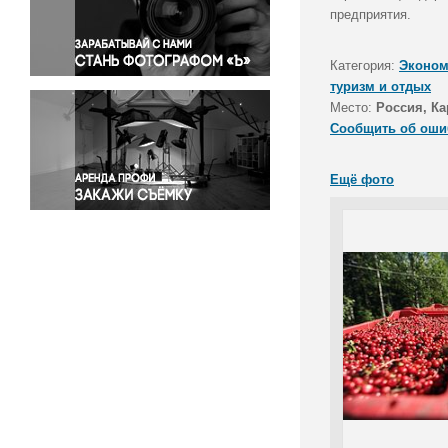
Правосудие
предприятия.
Происшествия и конфликты
Религия
Категория:
Эконом
туризм и отдых
Светская жизнь
Место:
Россия, Ка
Спорт
Сообщить об оши
Экология
Экономика и бизнес
Ещё фото