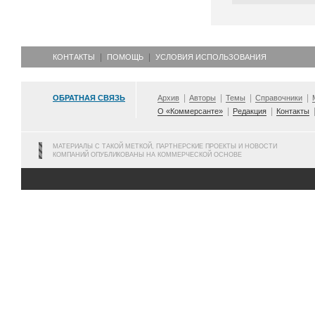
КОНТАКТЫ
ПОМОЩЬ
УСЛОВИЯ ИСПОЛЬЗОВАНИЯ
ОБРАТНАЯ СВЯЗЬ
Архив
Авторы
Темы
Справочники
О «Коммерсанте»
Редакция
Контакты
МАТЕРИАЛЫ С ТАКОЙ МЕТКОЙ, ПАРТНЕРСКИЕ ПРОЕКТЫ И НОВОСТИ
КОМПАНИЙ ОПУБЛИКОВАНЫ НА КОММЕРЧЕСКОЙ ОСНОВЕ