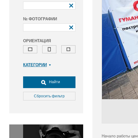
№ ФОТОГРАФИИ
ОРИЕНТАЦИЯ
КАТЕГОРИИ
Армия и ВПК
Досуг, туризм и отдых
Найти
Культура
Медицина
Сбросить фильтр
Наука
Образование
Общество
Окружающая среда
Политика
Начало работы цен