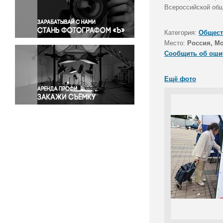
Правосудие
Всероссийской общ
Происшествия и конфликты
Религия
Категория:
Общест
Место:
Россия, М
Светская жизнь
Сообщить об оши
Спорт
Экология
Ещё фото
Экономика и бизнес