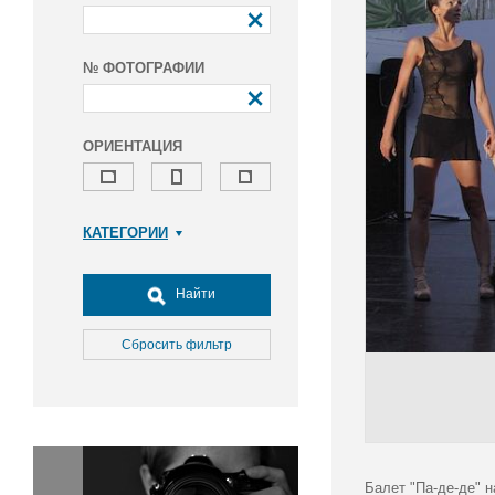
№ ФОТОГРАФИИ
ОРИЕНТАЦИЯ
КАТЕГОРИИ
Армия и ВПК
Досуг, туризм и отдых
Найти
Культура
Медицина
Сбросить фильтр
Наука
Образование
Общество
Окружающая среда
Политика
Балет "Па-де-де" 