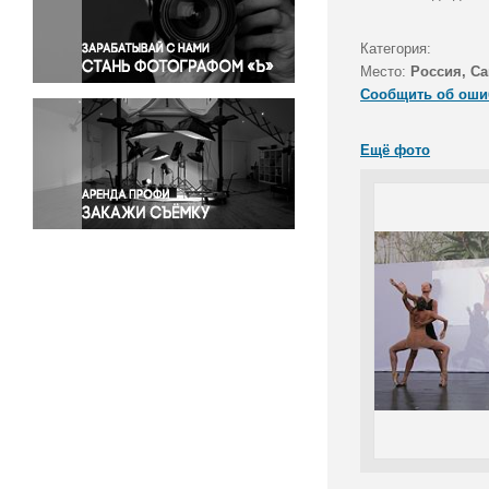
Правосудие
Происшествия и конфликты
Категория:
Религия
Место:
Россия, Са
Сообщить об оши
Светская жизнь
Спорт
Ещё фото
Экология
Экономика и бизнес