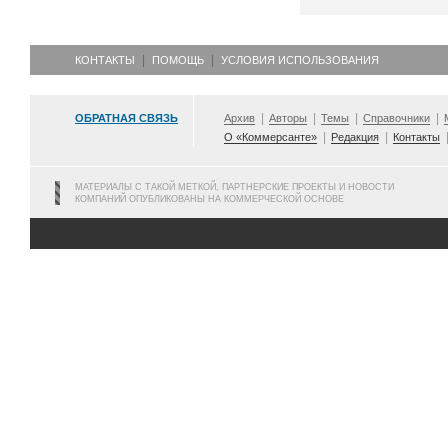
КОНТАКТЫ
ПОМОЩЬ
УСЛОВИЯ ИСПОЛЬЗОВАНИЯ
ОБРАТНАЯ СВЯЗЬ
Архив
Авторы
Темы
Справочники
О «Коммерсанте»
Редакция
Контакты
МАТЕРИАЛЫ С ТАКОЙ МЕТКОЙ, ПАРТНЕРСКИЕ ПРОЕКТЫ И НОВОСТИ
КОМПАНИЙ ОПУБЛИКОВАНЫ НА КОММЕРЧЕСКОЙ ОСНОВЕ