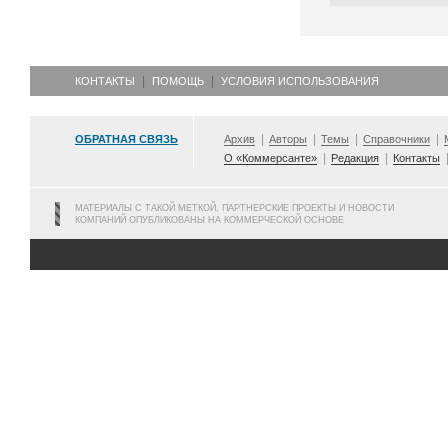
КОНТАКТЫ
ПОМОЩЬ
УСЛОВИЯ ИСПОЛЬЗОВАНИЯ
ОБРАТНАЯ СВЯЗЬ
Архив
Авторы
Темы
Справочники
О «Коммерсанте»
Редакция
Контакты
МАТЕРИАЛЫ С ТАКОЙ МЕТКОЙ, ПАРТНЕРСКИЕ ПРОЕКТЫ И НОВОСТИ
КОМПАНИЙ ОПУБЛИКОВАНЫ НА КОММЕРЧЕСКОЙ ОСНОВЕ