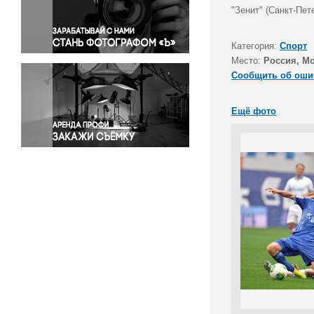
Правосудие
"Зенит" (Санкт-Пет
Происшествия и конфликты
Религия
Категория:
Спорт
Место:
Россия, Мо
Светская жизнь
Сообщить об оши
Спорт
Экология
Ещё фото
Экономика и бизнес