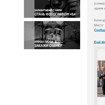
Правосудие
(слева
одним 
Происшествия и конфликты
Религия
Катего
Светская жизнь
Место:
Спорт
Сообщ
Экология
Экономика и бизнес
Ещё ф