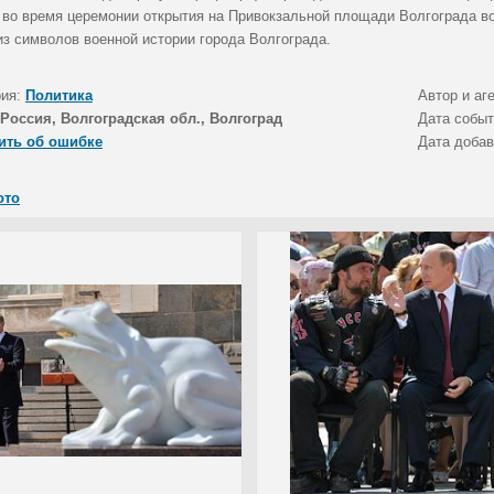
) во время церемонии открытия на Привокзальной площади Волгограда в
из символов военной истории города Волгограда.
рия:
Политика
Автор и аг
Россия, Волгоградская обл., Волгоград
Дата собы
ить об ошибке
Дата доба
ото