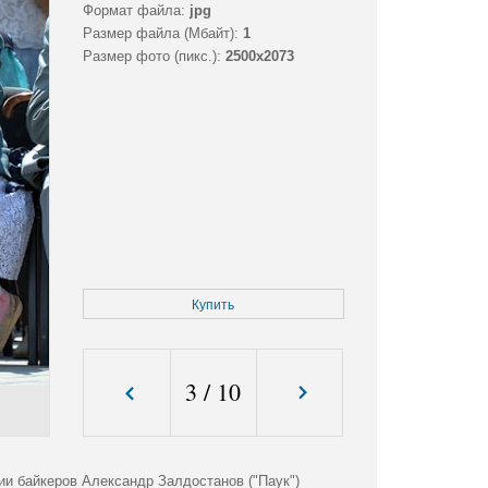
Формат файла:
jpg
Размер файла (Мбайт):
1
Размер фото (пикс.):
2500x2073
Купить
3
/
10
ии байкеров Александр Залдостанов ("Паук")