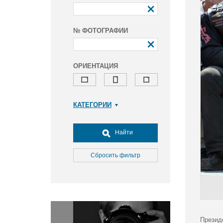
№ ФОТОГРАФИИ
ОРИЕНТАЦИЯ
КАТЕГОРИИ
Армия и ВПК
Досуг, туризм и отдых
Найти
Культура
Медицина
Сбросить фильтр
Наука
Образование
Общество
Окружающая среда
Политика
Презид